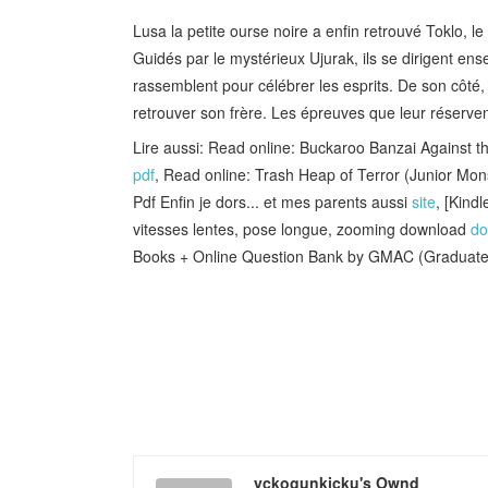
Lusa la petite ourse noire a enfin retrouvé Toklo, le 
Guidés par le mystérieux Ujurak, ils se dirigent en
rassemblent pour célébrer les esprits. De son côté, 
retrouver son frère. Les épreuves que leur réservent
Lire aussi: Read online: Buckaroo Banzai Against 
pdf
, Read online: Trash Heap of Terror (Junior M
Pdf Enfin je dors... et mes parents aussi
site
, [Kind
vitesses lentes, pose longue, zooming download
do
Books + Online Question Bank by GMAC (Graduat
yckogunkicku's Ownd