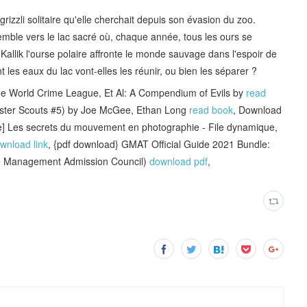
grizzli solitaire qu'elle cherchait depuis son évasion du zoo.
semble vers le lac sacré où, chaque année, tous les ours se
Kallik l'ourse polaire affronte le monde sauvage dans l'espoir de
 les eaux du lac vont-elles les réunir, ou bien les séparer ?
the World Crime League, Et Al: A Compendium of Evils by
read
onster Scouts #5) by Joe McGee, Ethan Long
read book
, Download
le] Les secrets du mouvement en photographie - File dynamique,
wnload link
, {pdf download} GMAT Official Guide 2021 Bundle:
e Management Admission Council)
download pdf
,