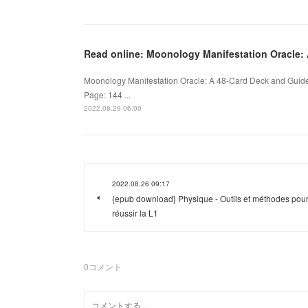
Read online: Moonology Manifestation Oracle:
Moonology Manifestation Oracle: A 48-Card Deck and Guid
Page: 144 ...
2022.08.29 06:00
2022.08.26 09:17
{epub download} Physique - Outils et méthodes pou
réussir la L1
0
コメント